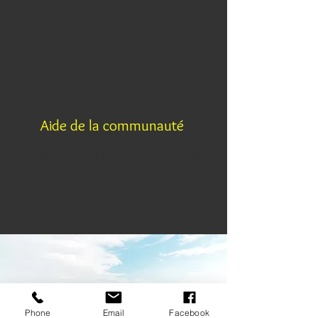
votre texte.
Aide de la communauté
Paragraphe. Cliquez ici pour ajouter
votre texte.
Phone
Email
Facebook