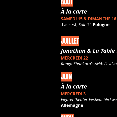
AOÛT
À la carte
SAMEDI 15 & DIMANCHE 16
LasFest,
Solniki
,
Pologne
JUILLET
Jonathan
& La Table
MERCREDI 22
Ranga Shankara's AHA! Festiva
JUIN
À la carte
MERCREDI 3
Figurentheater-Festival blick
Allemagne