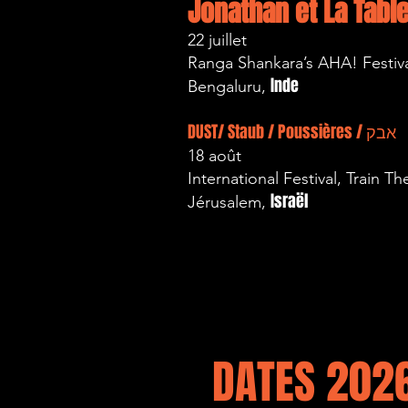
Jonathan et La Tabl
22 juillet
Ranga Shankara’s AHA! Festiv
Inde
Bengaluru,
DUST/ Staub / Poussières / אבק
18 août
International Festival, Train Th
Israël
Jérusalem,
DATES 202