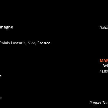
emagne
Théât
alais Lascaris,
Nice,
France
MAR
Bel
Festi
e
e
Puppet The