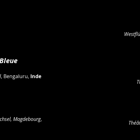
Westflü
Bleue
l
, Bengaluru,
Inde
T
wechsel, Magdebourg
,
Théât