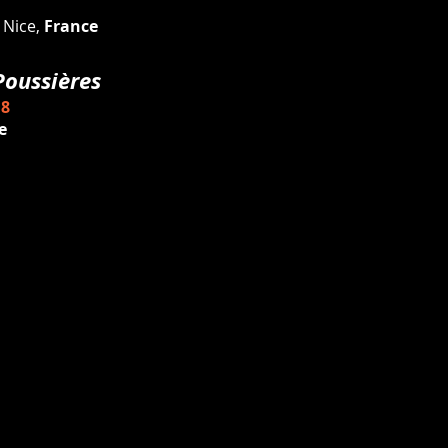
, Nice,
France
- Poussières
18
ne