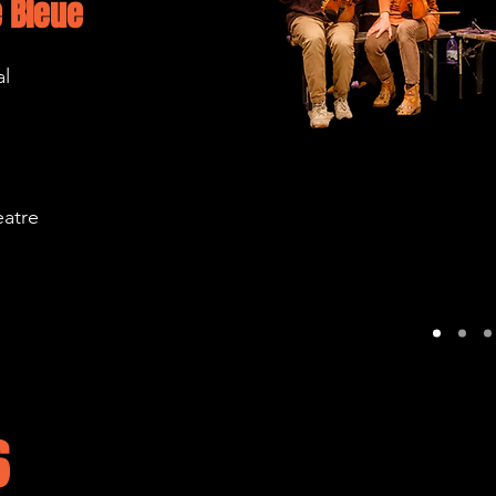
e Bleue
al
eatre
6