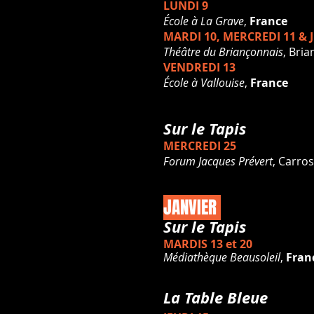
LUNDI 9
École à La Grave
,
France
MARDI 10, MERCREDI 11 & J
Théâtre du Briançonnais
, Bri
VENDREDI 13
École à Vallouise
,
France
Sur le Tapis
MERCREDI 25
Forum Jacques Prévert
, Carro
JANVIER
Sur le Tapis
MARDIS 13 et 20
Médiathèque Beausoleil
,
Fran
La Table Bleue