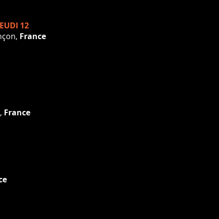
EUDI 12
ançon,
France
s,
France
ce