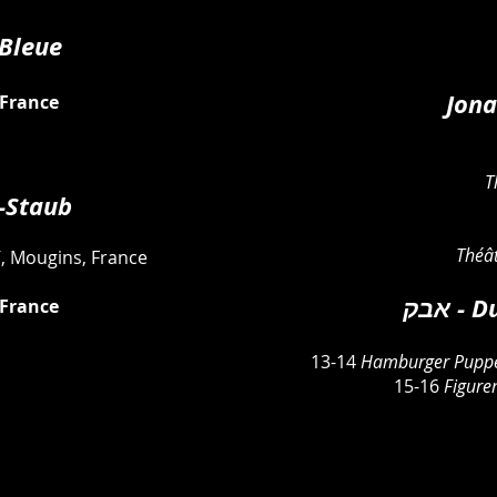
Bleue
Jona
France
T
st-Staub
Théât
5
, Mougins, France
אבק 
France
13-14
Hamburger Puppe
15-16
Figure