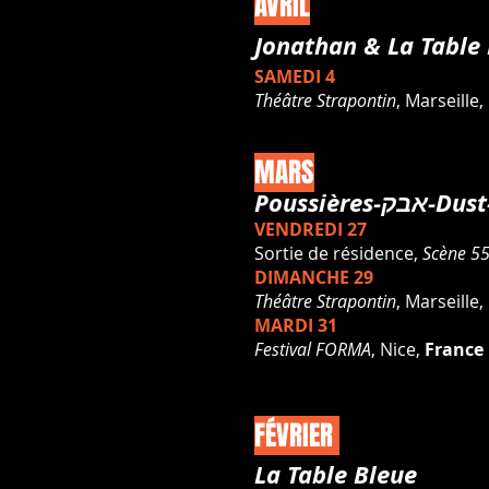
AVRIL
Jonathan
& La Table
SAMEDI 4
Théâtre Strapontin
, Marseille,
MARS
Poussières-
אבק-Du
VENDREDI 27
Sortie de résidence,
Scène 5
DIMANCHE 29
Théâtre Strapontin
, Marseille,
MARDI 31
Festival FORMA
, Nice,
France
FÉVRIER
La Table Bleue