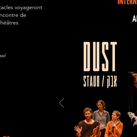
tacles voyageront
rencontre de
théâtres.
sel